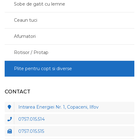
Sobe de gatit cu lemne
Ceaun tuci
Afumatori
Rotisor / Protap
Plite pentru copt si diverse
CONTACT
Intrarea Energiei Nr. 1, Copaceni, Ilfov
0757.015.514
0757.015.515