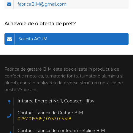
fabricaBIM@gmail.com
Ai nevoie de o oferta de pret?
Solicita ACUM
Fabrica de gratare BIM este specializata in productia de
confectie metalica, turnatorie fonta, turnatorie aluminiu si
plumb, dar si in realizarea de diverse structuri metalice de
peste 27 de ani.
Intrarea Energiei Nr. 1, Copaceni, Ilfov
Contact Fabrica de Gratare BIM
0757.015.515 / 0757.015.518
Contact Fabrica de confectii metalice BIM